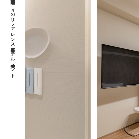
福岡県福岡市博多区 中呉服町７－４のリファレンス呉服町ホテル 公式サイト