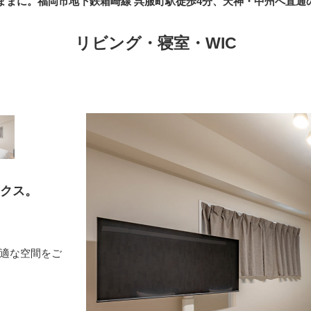
ままに。福岡市地下鉄箱崎線 呉服町駅徒歩4分、天神・中州へ直
リビング・寝室・WIC
クス。
適な空間をご