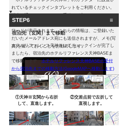
れているチェックインタブレットをご利用ください。
端末を通してチェックイン手続きが完了したら、エン
STEP6
トランスのロックの解除コード及び部屋の番号・パス
ワードが表示されます。これらの情報は、ご登録いた
宿泊先（玄関）まで移動
だいたメールアドレス宛にも送信されますが、メモ(写
ホテルリファレンス天神Ⅲにてチェックインが完了し
真)を撮っておくことをお勧めします。
ましたら、宿泊先のホテルリファレンス天神BASEま
で移動します。
ホテルリファレンス天神BASEの受付
から宿泊先までの移動方法(GoogleMAPへ移動します)
①天神Ⅲ玄関から右折
②交差点前で左折して
して、直進します。
直視します。