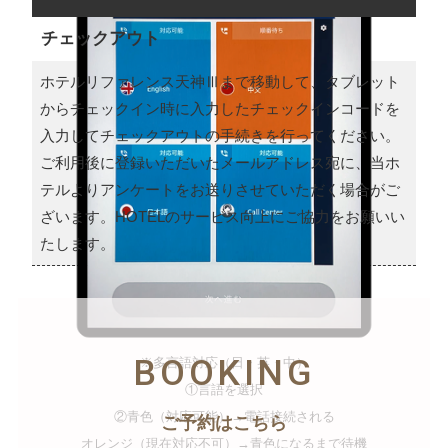
チェックアウト
ホテルリファレンス天神Ⅲまで移動して、タブレット
からチェックイン時に入力したチェックインコードを
入力してチェックアウトの手続きを行ってください。
ご利用後に登録いただいたメールアドレス宛に、当ホ
テルよりアンケートをお送りさせていただく場合がご
ざいます。HOTELのサービス向上にご協力をお願いい
たします。
BOOKING
※多言語対応（日・英・中）
①言語を選択
②青色（対応可能）→電話接続される
ご予約はこちら
オレンジ（現在対応不可）→青色になるまで待機