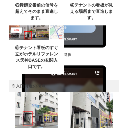
③舞鶴交番前の信号を
④テナントの看板が見
超えてそのまま直進し
える場所まで直進しま
ます。
す。
⑤テナント看板のすぐ
左がホテルリファレン
言語選択
ス天神BASEの玄関入
口です。
※入口付近の視点