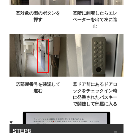
⑤対象の階のボタンを
⑥階に到着したらエレ
押す
ベーターを出て左に進
む
⑦部屋番号を確認して
⑧ドア前にあるドアロ
進む
ックをチェックイン時
に発番されたパスキー
ご宿泊情報を確認
で開錠して部屋に入る
STEP8